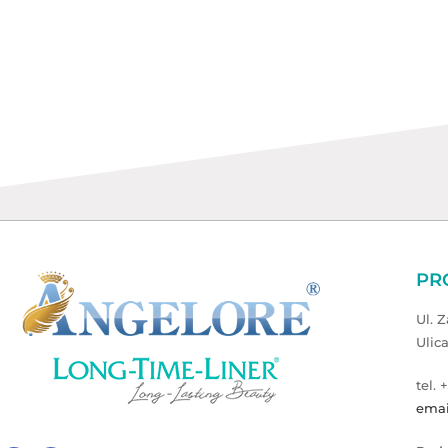
PR
Ul. 
Ulic
tel. 
emai