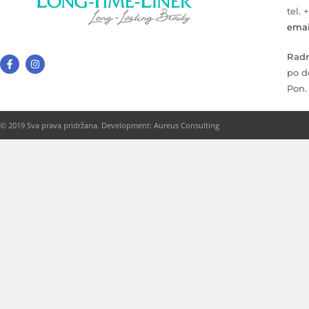
tel. 
emai
Radn
po d
Pon.
© 2019 Sva prava pridržana. Development: Aureus Consulting