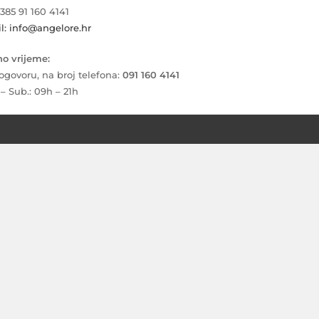
+385 91 160 4141
l: info@angelore.hr
o vrijeme:
ogovoru, na broj telefona:
091 160 4141
 – Sub.: 09h – 21h