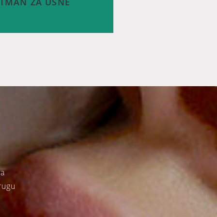
TMAN ZA USNE
u ruževe jer nam daju taj privid
na. Ipak, nošenje ruža zna biti
a! Nerijetko se otopi oko usana,
ima, hrani, priboru, pa i usnama
g… Naravno, nudimo rješenje;
 LONG-TIME-LINER® Linergist® će
 dobijete besprijekorne usne i
odbacite ruž i olovku za usne!
sa
rugu
SAZNAJTE VIŠE