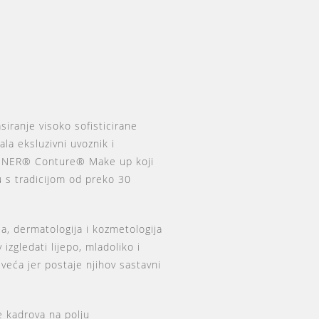
siranje visoko sofisticirane
la eksluzivni uvoznik i
LINER® Conture® Make up koji
u s tradicijom od preko 30
a, dermatologija i kozmetologija
izgledati lijepo, mladoliko i
veća jer postaje njihov sastavni
e kadrova na polju