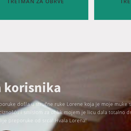
TRETMAN ZA OBRVE
TRE
ljednjih nekoliko godina u fokusu su obrve,
iji se izgled iz sezone u sezonu mijenja, no
Žene obožavaj
edno ostaje: obrve su okvir lica i kao takve
savršenih usa
aju biti uredne i dobro oblikovane kako bi
čista gnjavaž
aglasile sve prednosti našega lica. Iako je
završi na zub
ve najlakše iscrtati šminkom, nejednake ili
vašeg drago
a korisnika
o prorijeđene obrve teško je učiniti lijepima
Certificirani
uz najkvalitetnije proizvode. U tom slučaju,
vam pomoći da
ONG-TIME-LINER® Conture® Make up je
da zauvijek 
eporuke došla u stručne ruke Lorene koja je moje muke 
idealno rješenje.
iznošću i smislom za oblik mojem je licu dala totalno d
plije preporuke od srca! Hvala Lorena!
SAZNAJTE VIŠE