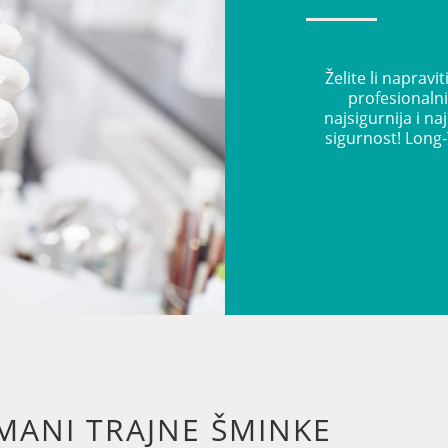
Želite li naprav
profesionaln
najsigurnija i na
sigurnost! Long-
MANI TRAJNE ŠMINKE