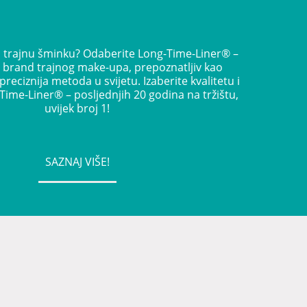
iti trajnu šminku? Odaberite Long-Time-Liner® –
i brand trajnog make-upa, prepoznatljiv kao
jpreciznija metoda u svijetu. Izaberite kvalitetu i
Time-Liner® – posljednjih 20 godina na tržištu,
uvijek broj 1!
SAZNAJ VIŠE!