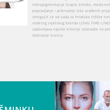
mikropigmentacije (trajne šminke, medicins
popravljanje i prikrivanje loše urađenih prij
omogućit će od sada za hrvatsko tržište tv
vodećeg svjetskog brenda LONG-TIME-LINE
zadovoljava najviše kriterije izobrazbe na p
dobivanje licence.
 ŠMINKU