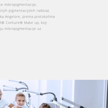
ke mikropigmentacije,
ašnjih pigmentacijskih radova)
rtka Angelore, prema protokolima
R® Conture® Make up, koji
olju mikropigmentacije uz