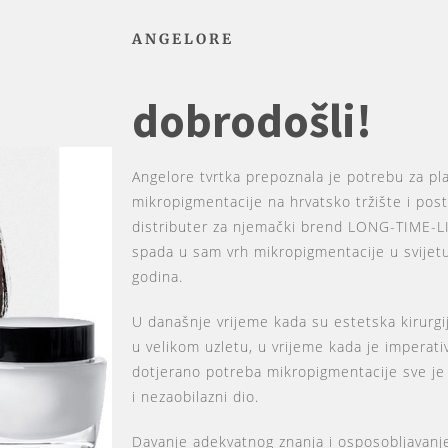
ANGELORE
dobrodošli!
Angelore tvrtka prepoznala je potrebu za pla
mikropigmentacije na hrvatsko tržište i posta
distributer za njemački brend LONG-TIME-
spada u sam vrh mikropigmentacije u svijet
godina.
U današnje vrijeme kada su estetska kirurgij
u velikom uzletu, u vrijeme kada je imperativ 
dotjerano potreba mikropigmentacije sve je 
i nezaobilazni dio.
Davanje adekvatnog znanja i osposobljavanj