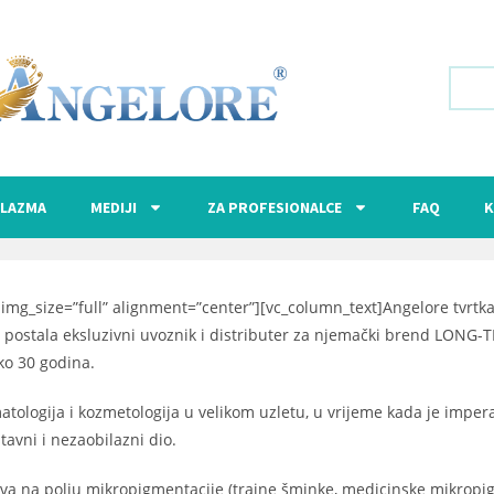
LAZMA
MEDIJI
ZA PROFESIONALCE
FAQ
K
mg_size=”full” alignment=”center”][vc_column_text]Angelore tvrtka
e i postala eksluzivni uvoznik i distributer za njemački brend LO
ko 30 godina.
tologija i kozmetologija u velikom uzletu, u vrijeme kada je imperat
tavni i nezaobilazni dio.
a na polju mikropigmentacije (trajne šminke, medicinske mikropigm