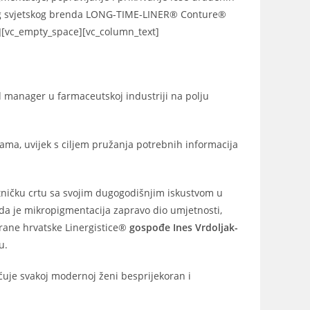
ećeg svjetskog brenda LONG-TIME-LINER® Conture®
t][vc_empty_space][vc_column_text]
nd manager u farmaceutskoj industriji na polju
ma, uvijek s ciljem pružanja potrebnih informacija
jetničku crtu sa svojim dugogodišnjim iskustvom u
 da je mikropigmentacija zapravo dio umjetnosti,
irane hrvatske Linergistice®
gospođe Ines Vrdoljak-
u.
uje svakoj modernoj ženi besprijekoran i