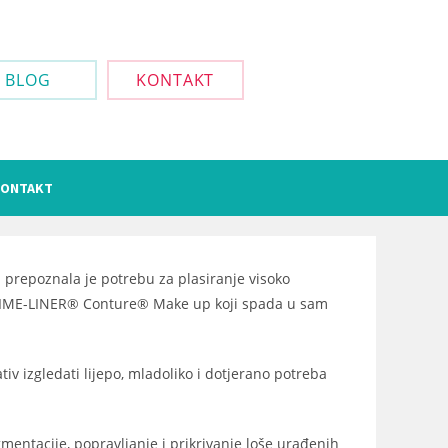
BLOG
KONTAKT
ONTAKT
 prepoznala je potrebu za plasiranje visoko
NG-TIME-LINER® Conture® Make up koji spada u sam
iv izgledati lijepo, mladoliko i dotjerano potreba
entacije, popravljanje i prikrivanje loše urađenih