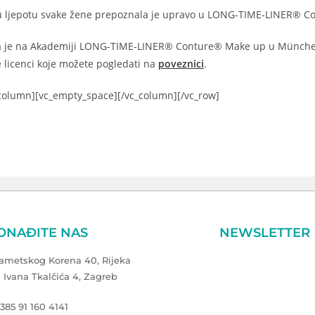
nu ljepotu svake žene prepoznala je upravo u LONG-TIME-LINER® 
a je na Akademiji LONG-TIME-LINER® Conture® Make up u Münchenu, t
 je licenci koje možete pogledati na
poveznici
.
_column][vc_empty_space][/vc_column][/vc_row]
ONAĐITE NAS
NEWSLETTER
Zametskog Korena 40, Rijeka
a Ivana Tkalčića 4, Zagreb
+385 91 160 4141