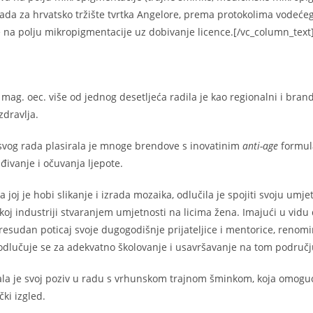
 sada za hrvatsko tržište tvrtka Angelore, prema protokolima vod
be na polju mikropigmentacije uz dobivanje licence.[/vc_column_tex
 mag. oec. više od jednog desetljeća radila je kao regionalni i bra
 zdravlja.
svog rada plasirala je mnoge brendove s inovatinim
anti-age
formula
đivanje i očuvanja ljepote.
 joj je hobi slikanje i izrada mozaika, odlučila je spojiti svoju um
koj industriji stvaranjem umjetnosti na licima žena. Imajući u vidu
resudan poticaj svoje dugogodišnje prijateljice i mentorice, renom
dlučuje se za adekvatno školovanje i usavršavanje na tom područj
la je svoj poziv u radu s vrhunskom trajnom šminkom, koja omoguć
ki izgled.