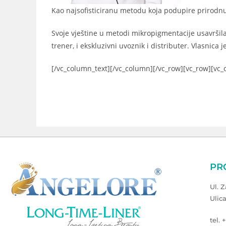
Kao najsofisticiranu metodu koja podupire prirod
Svoje vještine u metodi mikropigmentacije usavršil
trener, i ekskluzivni uvoznik i distributer. Vlasnica
[/vc_column_text][/vc_column][/vc_row][vc_row][vc
PR
Ul. 
Ulic
tel. 