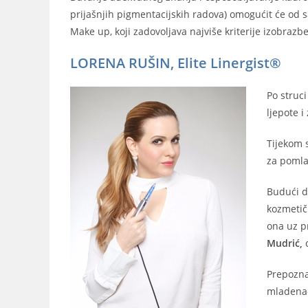
prijašnjih pigmentacijskih radova) omogućit će od
Make up, koji zadovoljava najviše kriterije izobraz
LORENA RUŠIN, Elite Linergist®
Po struci
ljepote i
Tijekom 
za pomla
Budući da
kozmetič
ona uz p
Mudrić,
o
Prepozna
mladenač