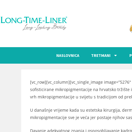
NASLOVNICA
TRETMANI
P
[vc_row][vc_column][vc_single_image image=”5276″ i
sofisticirane mikropigmentacije na hrvatsko tržišt
vrh mikropigmentacije u svijetu s tradicijom od pre
U današnje vrijeme kada su estetska kirurgija, derma
mikropigmentacije sve je veća jer postaje njihov sas
Davanje adekvatnog znanja i osposobljavanje kadrov